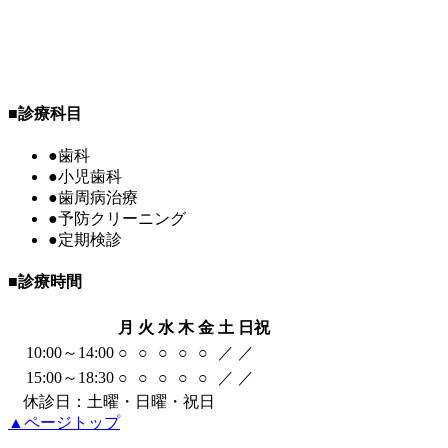
■
診療科目
●
歯科
●
小児歯科
●
歯周病治療
●
予防クリーニング
●
定期検診
■
診療時間
月
火
水
木
金
土
日祝
10:00～14:00
○
○
○
○
○
／
／
15:00～18:30
○
○
○
○
○
／
／
休診日：土曜・日曜・祝日
▲ページトップ